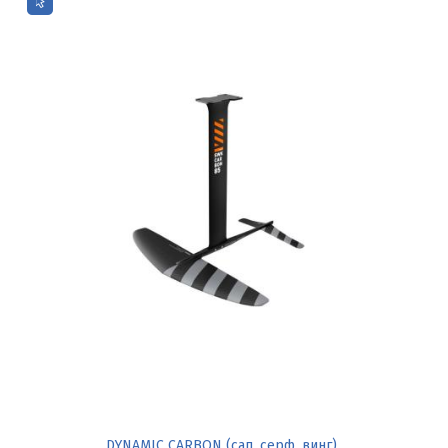
DYNAMIC CARBON (сап, серф, винг)