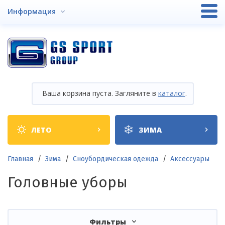
Перейти
Информация
к
основному
содержанию
Ваша корзина пуста. Загляните в
каталог
.
Shop
ЛЕТО
ЗИМА
categories
Строка
Главная
Зима
Сноубордическая одежда
Аксессуары
навигации
Головные уборы
Фильтры