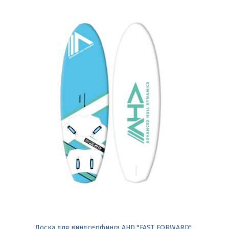
Доска для виндсерфинга AHD "FAST FORWARD"