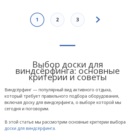
Нумерация
Следующая
страниц
Текущая
1
Page
2
Page
3
страница
страница
Выбор доски для
виндсёрфинга: основные
критерии и советы
Виндсёрфинг — популярный вид активного отдыха,
который требует правильного подбора оборудования,
включая доску для виндсерфинга, о выборе которой мы
сегодня и поговорим.
В этой статье мы рассмотрим основные критерии выбора
доски для виндсёрфинга.