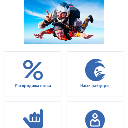
Under
footer
Распродажа стока
Наши райдеры