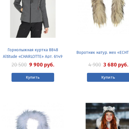
Горнолыжная куртка 8848
Воротник натур. мех «ECH
Altitude «CHARLOTTE» Арт. 6149
4 900
3 680
руб.
20 500
9 900
руб.
Купить
Купить