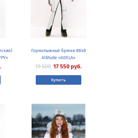
еские)
Горнолыжные брюки 8848
PPY»
Altitude «ADELA»
.
19 500
17 550
руб.
Купить