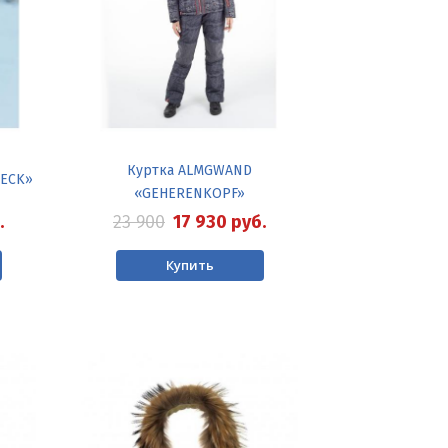
Куртка ALMGWAND
LECK»
«GEHERENKOPF»
.
23 900
17 930
руб.
Купить