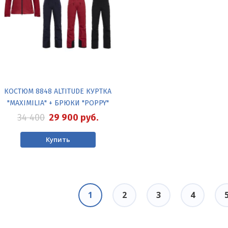
КОСТЮМ 8848 ALTITUDE КУРТКА
"MAXIMILIA" + БРЮКИ "POPPY"
34 400
29 900
руб.
Купить
Текущая
1
Page
2
Page
3
Page
4
страница