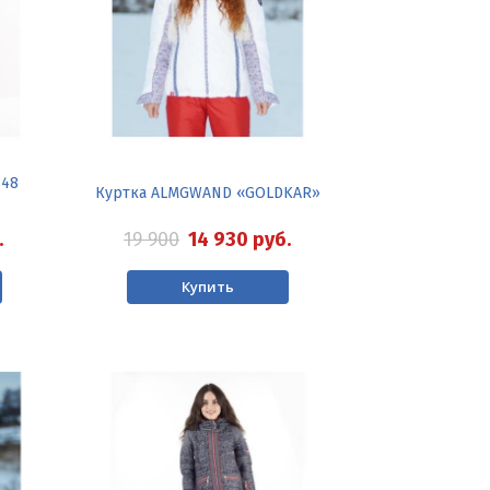
848
Куртка ALMGWAND «GOLDKAR»
19 900
14 930
руб.
.
Купить