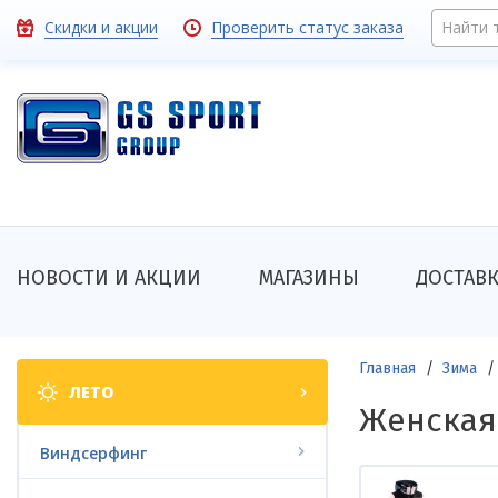
Перейти
Toolbar
Скидки и акции
Проверить статус заказа
Найти 
к
основному
links
содержанию
Основная
НОВОСТИ И АКЦИИ
МАГАЗИНЫ
ДОСТАВ
навигация
Shop
Строка
Главная
Зима
ЛЕТО
categories
навигации
Женская
Виндсерфинг