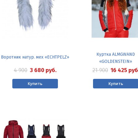
Куртка ALMGWAND
Воротник натур. мех «ECHTPELZ»
«GOLDENSTEIN»
4 900
3 680
руб.
21 900
16 425
руб
Купить
Купить