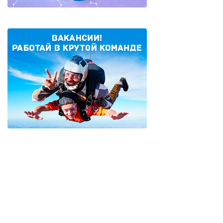
Нумерация
страниц