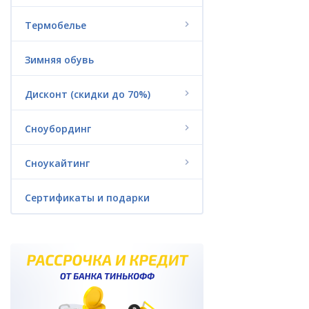
Гидроодежда
Термобелье
Триатлон
Зимняя обувь
Аксессуары
Дисконт (скидки до 70%)
Пончо из флиса
Сноубординг
Водные аттракционы
(надувные)
Сноукайтинг
Батуты
Сертификаты и подарки
Гироскутеры и
электроскейты
Сертификаты и подарки