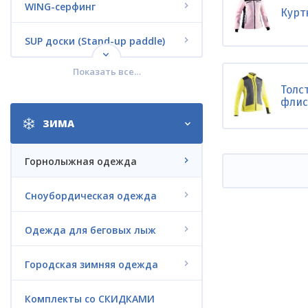
WING-серфинг
Курт
SUP доски (Stand-up paddle)
Показать все…
Кайтсерфинг
Толс
флис
Вейкбординг
ЗИМА
Водные лыжи
Горнолыжная одежда
Дайвинг
Сноубордическая одежда
Jet Surf
Одежда для беговых лыж
Электро-серфинг LIFTFOIL
Городская зимняя одежда
Электрофойл G-FOIL
Комплекты со СКИДКАМИ