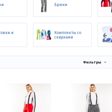
ки
Брюки
товки и
Комплекты со
скидками
Фильтры