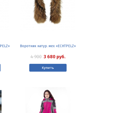
TPELZ»
Воротник натур. мех «ECHTPELZ»
4 900
3 680
руб.
Купить