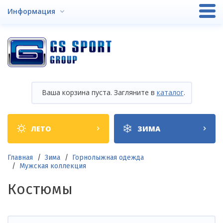
Перейти
Информация
к
основному
содержанию
Ваша корзина пуста. Загляните в
каталог
.
Shop
ЛЕТО
ЗИМА
categories
Строка
Главная
Зима
Горнолыжная одежда
Мужская коллекция
навигации
Костюмы