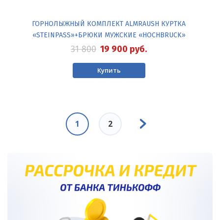
ГОРНОЛЫЖНЫЙ КОМПЛЕКТ ALMRAUSH КУРТКА
«STEINPASS»+БРЮКИ МУЖСКИЕ «HOCHBRUCK»
31 800
19 900
руб.
Купить
Нумерация
Следующая
страниц
Текущая
1
Page
2
страница
страница