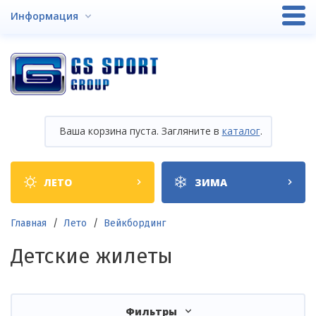
Перейти
Информация
к
основному
содержанию
Ваша корзина пуста. Загляните в
каталог
.
Shop
ЛЕТО
ЗИМА
categories
Строка
Главная
Лето
Вейкбординг
навигации
Детские жилеты
Фильтры