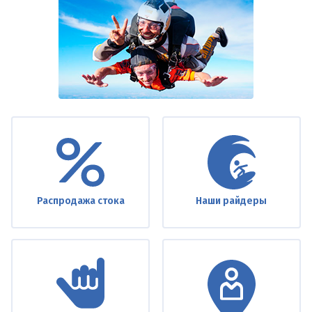
Under
footer
Распродажа стока
Наши райдеры