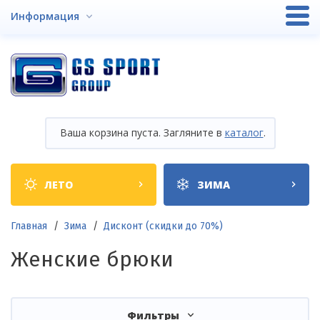
Перейти
Информация
к
основному
содержанию
Ваша корзина пуста. Загляните в
каталог
.
Shop
ЛЕТО
ЗИМА
categories
Строка
Главная
Зима
Дисконт (скидки до 70%)
навигации
Женские брюки
Фильтры