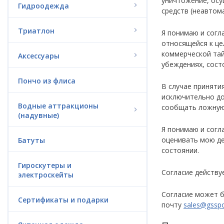
уничтожение, осу
Гидроодежда
средств (неавтом
Триатлон
Я понимаю и согл
относящейся к це
коммерческой тай
Аксессуары
убеждениях, сост
Пончо из флиса
В случае приняти
исключительно до
Водные аттракционы
сообщать ложную
(надувные)
Я понимаю и согл
оценивать мою де
Батуты
состоянии.
Гироскутеры и
Согласие действу
электроскейты
Согласие может б
Сертификаты и подарки
почту
sales@gsspo