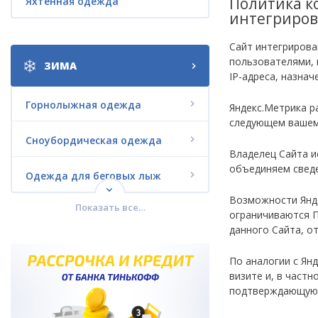
Политика к
Яхтенная одежда
интегриров
Сайт интегрирова
пользователями, 
ЗИМА
IP-адреса, назна
Горнолыжная одежда
Яндекс.Метрика р
следующем вашем 
Сноубордическая одежда
Владелец Сайта и
объединяем сведе
Одежда для беговых лыж
Возможности Янде
Показать все…
Городская зимняя одежда
ограничиваются П
данного Сайта, о
Комплекты со СКИДКАМИ
По аналогии с Ян
визите и, в частн
Термобелье
подтверждающую 
Зимняя обувь