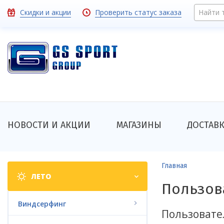
Перейти
Toolbar
Скидки и акции
Проверить статус заказа
Найти 
к
основному
links
содержанию
Основная
НОВОСТИ И АКЦИИ
МАГАЗИНЫ
ДОСТАВ
навигация
Shop
Строка
Главная
ЛЕТО
categories
навигации
Пользов
Виндсерфинг
Пользовате