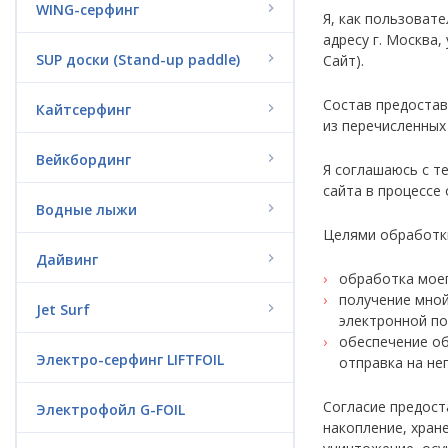
WING-серфинг
Я, как пользоват
адресу г. Москва,
SUP доски (Stand-up paddle)
Сайт).
Состав предостав
Кайтсерфинг
из перечисленных
Вейкбординг
Я соглашаюсь с т
сайта в процессе
Водные лыжи
Целями обработки
Дайвинг
обработка моег
получение мной
Jet Surf
электронной по
обеспечение об
Электро-серфинг LIFTFOIL
отправка на не
Согласие предост
Электрофойл G-FOIL
накопление, хране