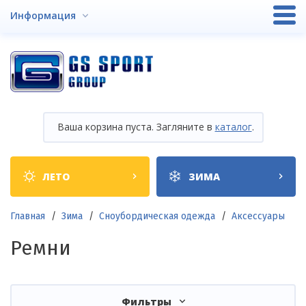
Перейти
Информация
к
основному
содержанию
Ваша корзина пуста. Загляните в
каталог
.
Shop
ЛЕТО
ЗИМА
categories
Строка
Главная
Зима
Сноубордическая одежда
Аксессуары
навигации
Ремни
Фильтры