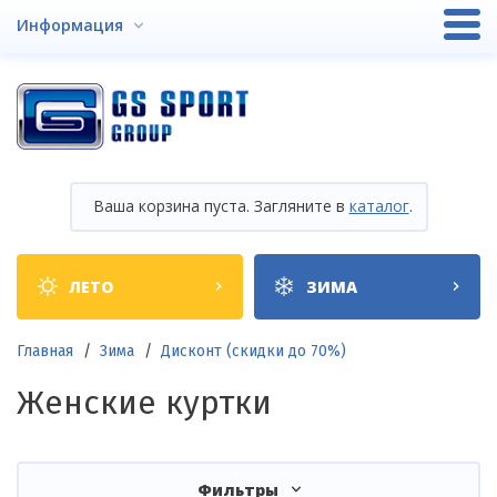
Перейти
Информация
к
основному
содержанию
Ваша корзина пуста. Загляните в
каталог
.
Shop
ЛЕТО
ЗИМА
categories
Строка
Главная
Зима
Дисконт (скидки до 70%)
навигации
Женские куртки
Фильтры