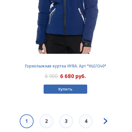
Горнолыжная куртка HYRA. Арт "HLG1340"
8 900
6 680
руб.
Купить
Нумерация
Следующая
страниц
Текущая
1
Page
2
Page
3
Page
4
страница