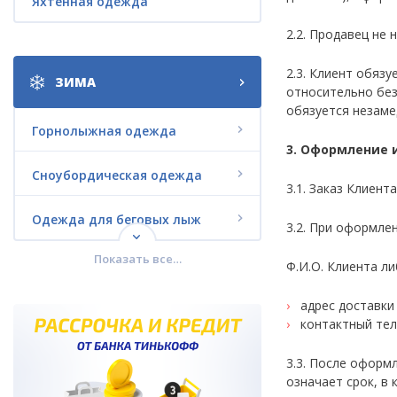
Яхтенная одежда
2.2. Продавец не
2.3. Клиент обяз
ЗИМА
относительно без
обязуется незаме
Горнолыжная одежда
3. Оформление 
Сноубордическая одежда
3.1. Заказ Клиен
Одежда для беговых лыж
3.2. При оформле
Показать все…
Городская зимняя одежда
Ф.И.О. Клиента л
адрес доставки
Комплекты со СКИДКАМИ
контактный те
Термобелье
3.3. После оформ
означает срок, в
Зимняя обувь