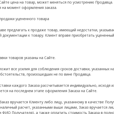
а Сайте цена на товар, может меняться по усмотрению Продавца
 на момент оформления заказа.
 продажи уцененного товара
раве предлагать к продаже товар, имеющий недостатки, указывае
 документации к товару. Клиент вправе приобретать уцененный 
авки товаров указаны на Сайте.
иложит все усилия для соблюдения сроков доставки, указанных н
бстоятельств, произошедших не по вине Продавца.
ставки каждого Заказа рассчитывается индивидуально, исходя из
ается на последнем этапе оформления Заказа на Сайте.
 Заказ вручается Клиенту либо лицу, указанному в качестве Пол
наличный расчет, указанными выше лицами, Заказ вручается лиц
и ФИО Получателя), а также оплатить стоимость Заказа в полн