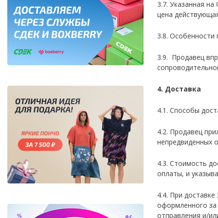
3.7. Указанная н
цена действующая
3.8. Особенности
3.9. Продавец вп
сопроводительной
4. Доставка
4.1. Способы дост
4.2. Продавец пр
непредвиденных о
4.3. Стоимость до
оплаты, и указыв
4.4. При доставке
оформленного за 
отправления и/ил