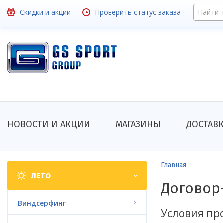
Перейти
Toolbar
Скидки и акции
Проверить статус заказа
Найти 
к
основному
links
содержанию
Основная
НОВОСТИ И АКЦИИ
МАГАЗИНЫ
ДОСТАВ
навигация
Shop
Строка
Главная
ЛЕТО
categories
навигации
Договор
Виндсерфинг
Условия пр