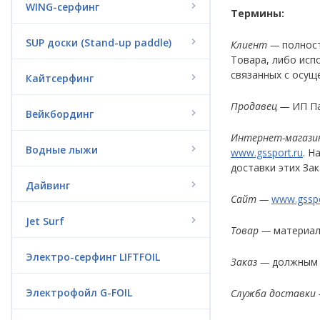
WING-серфинг
Термины:
SUP доски (Stand-up paddle)
Клиент —
полност
Товара, либо исп
связанных с осущ
Кайтсерфинг
Продавец —
ИП Па
Вейкбординг
Интернет-магази
Водные лыжи
www.gssport.ru
. Н
доставки этих За
Дайвинг
Сайт —
www.gsspo
Jet Surf
Товар —
материал
Электро-серфинг LIFTFOIL
Заказ —
должным о
Электрофойл G-FOIL
Служба доставки