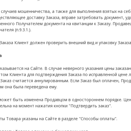
 случаев мошенничества, а также для выполнения взятых на себ
ществляющее доставку Заказа, вправе затребовать документ, уд
енного Получателем документа на квитанции к Заказу. Продаве
теля (п.9.3.1.).
 Заказа Клиент должен проверить внешний вид и упаковку Заказа
а
 указывается на Сайте. В случае неверного указания цены зака
том Клиента для подтверждения Заказа по исправленной цене л
Заказ считается аннулированным. Если Заказ был оплачен, Про
м она была переведена ему.
 может быть изменена Продавцом в одностороннем порядке. Це
тельна на момент нажатия кнопки "Подтвердить заказ".
аты Товара указаны на Сайте в разделе "Способы оплаты".