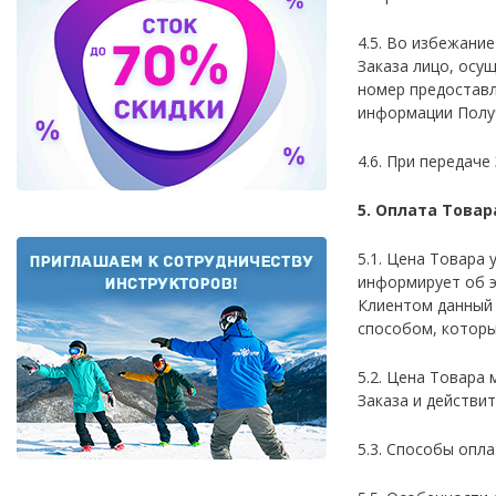
4.5. Во избежание
Заказа лицо, осу
номер предоставл
информации Получа
4.6. При передаче
5. Оплата Товар
5.1. Цена Товара
информирует об э
Клиентом данный 
способом, которы
5.2. Цена Товара
Заказа и действи
5.3. Способы опл