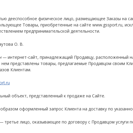
ью дееспособное физическое лицо, размещающее Заказы на сайт
ользующее Товары, приобретенные на сайте www.gssport.ru, иск
ествлением предпринимательской деятельности.
утова О. В.
н —
интернет-сайт, принадлежащий Продавцу, расположенный на 
а нем представлены товары, предлагаемые Продавцом своим Кл
казов Клиентам.
rt.ru
ьный объект, представленный к продаже на Сайте.
бразом оформленный запрос Клиента на доставку по указанном
 —
третье лицо, оказывающее по договору с Продавцом услуги п