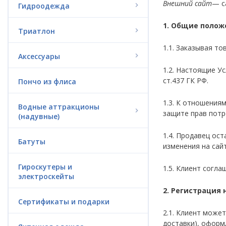
Внешний сайт
— с
Гидроодежда
1. Общие полож
Триатлон
1.1. Заказывая т
Аксессуары
1.2. Настоящие У
ст.437 ГК РФ.
Пончо из флиса
1.3. К отношения
Водные аттракционы
защите прав потр
(надувные)
1.4. Продавец ос
Батуты
изменения на сайт
Гироскутеры и
1.5. Клиент согл
электроскейты
2. Регистрация 
Сертификаты и подарки
2.1. Клиент може
доставки), оформ