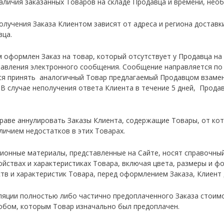
наличия заказанных Товаров на складе Продавца и времени, нео
олучения Заказа Клиентом зависят от адреса и региона доставк
вца.
ом оформлен Заказ на товар, который отсутствует у Продавца н
авления электронного сообщения. Сообщение направляется по э
ся принять аналогичный Товар предлагаемый Продавцом взаме
. В случае неполучения ответа Клиента в течение 5 дней, Прода
вправе аннулировать Заказы Клиента, содержащие Товары, от кот
личием недостатков в этих Товарах.
ционные материалы, представленные на Сайте, носят справочный
йствах и характеристиках Товара, включая цвета, размеры и фо
тв и характеристик Товара, перед оформлением Заказа, Клиент
нуляции полностью либо частично предоплаченного Заказа сто
обом, которым Товар изначально был предоплачен.