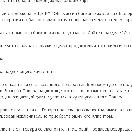
 оплаты Товара с помощью банковских карт
ствии с положением ЦБ РФ "Об эмиссии банковских карт и об оп
П операции по банковским картам совершаются держателем кар
платы с помощью банковских карт указан на Сайте в разделе "Сп
раве устанавливать скидки в целях продвижения того либо иного
ра
ара надлежащего качества.
аве отказаться от заказанного Товара в любое время до его полу
ки. Возврат Товара надлежащего качества возможен в случае, е
подтверждающий факт и условия покупки указанного Товара.
 вправе отказаться от Товара надлежащего качества, имеющего 
льзован исключительно приобретающим его Клиентом.
е Клиента от Товара согласно п.6.1.1. Условий Продавец возвра