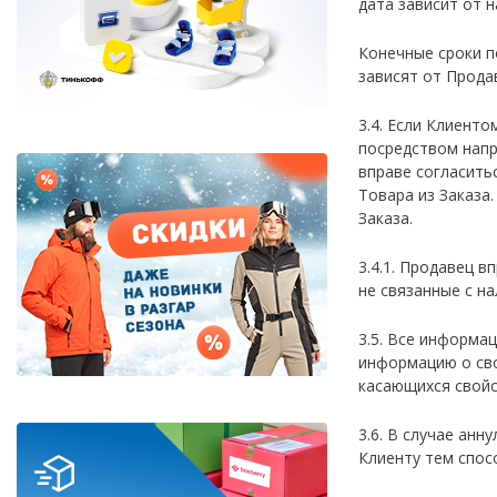
дата зависит от 
Конечные сроки п
Дисконт (скидки до 70%)
зависят от Прода
Сноубординг
3.4. Если Клиент
посредством напр
Сноукайтинг
вправе согласить
Товара из Заказа
Заказа.
Сертификаты и подарки
3.4.1. Продавец 
не связанные с на
3.5. Все информа
информацию о сво
касающихся свойс
3.6. В случае ан
Клиенту тем спос