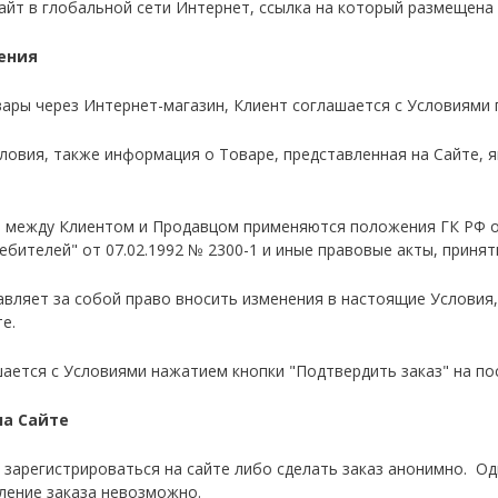
айт в глобальной сети Интернет, ссылка на который размещена
ения
овары через Интернет-магазин, Клиент соглашается с Условиями
словия, также информация о Товаре, представленная на Сайте, я
м между Клиентом и Продавцом применяются положения ГК РФ о р
ебителей" от 07.02.1992 № 2300-1 и иные правовые акты, принят
тавляет за собой право вносить изменения в настоящие Условия,
е.
ашается с Условиями нажатием кнопки "Подтвердить заказ" на п
на Сайте
т зарегистрироваться на сайте либо сделать заказ анонимно. Од
ление заказа невозможно.