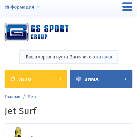
Перейти
Информация
к
основному
содержанию
Ваша корзина пуста. Загляните в
каталог
.
Shop
ЛЕТО
ЗИМА
categories
Строка
Главная
Лето
навигации
Jet Surf