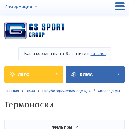
Перейти
Информация
к
основному
содержанию
Ваша корзина пуста. Загляните в
каталог
.
Shop
ЛЕТО
ЗИМА
categories
Строка
Главная
Зима
Сноубордическая одежда
Аксессуары
навигации
Термоноски
Фильтры