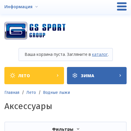
Перейти
Информация
к
основному
содержанию
Ваша корзина пуста. Загляните в
каталог
.
Shop
ЛЕТО
ЗИМА
categories
Строка
Главная
Лето
Водные лыжи
навигации
Аксессуары
Фильтры