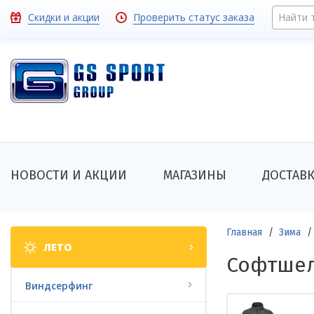
Перейти
Toolbar
Скидки и акции
Проверить статус заказа
Найти 
к
основному
links
содержанию
Основная
НОВОСТИ И АКЦИИ
МАГАЗИНЫ
ДОСТАВ
навигация
Shop
Строка
Главная
Зима
ЛЕТО
categories
навигации
Софтше
Виндсерфинг