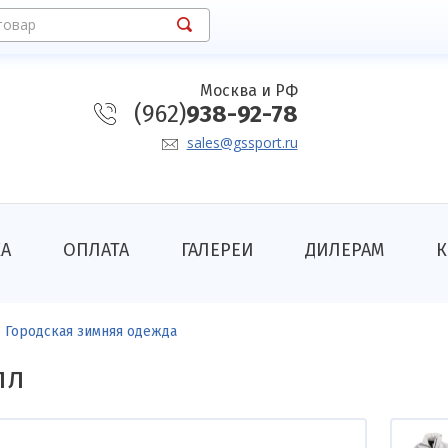
товар
Москва и РФ
(962)
938-92-78
sales@gssport.ru
КА
ОПЛАТА
ГАЛЕРЕИ
ДИЛЕРАМ
К
Городская зимняя одежда
лл