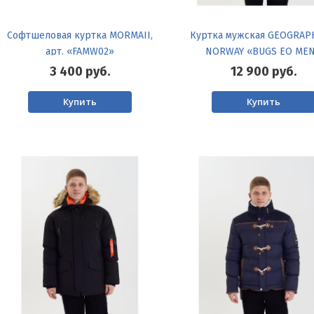
Софтшеловая куртка MORMAII,
Куртка мужская GEOGRAP
арт. «FAMW02»
NORWAY «BUGS EO ME
3 400
руб.
12 900
руб.
Купить
Купить