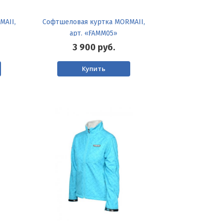
MAII,
Софтшеловая куртка MORMAII,
арт. «FAMM05»
3 900
руб.
Купить