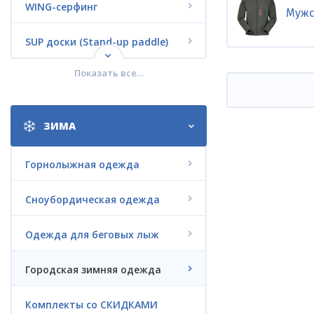
WING-серфинг
Мужс
SUP доски (Stand-up paddle)
Показать все…
Кайтсерфинг
Вейкбординг
ЗИМА
Водные лыжи
Горнолыжная одежда
Дайвинг
Сноубордическая одежда
Jet Surf
Одежда для беговых лыж
Электро-серфинг LIFTFOIL
Городская зимняя одежда
Электрофойл G-FOIL
Комплекты со СКИДКАМИ