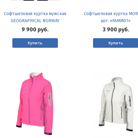
Софтшеловая куртка мужская
Софтшеловая куртка MOR
GEOGRAPHICAL NORWAY
арт. «FAMM01»
«ROYAUTE» MAN
9 900
руб.
3 900
руб.
Купить
Купить