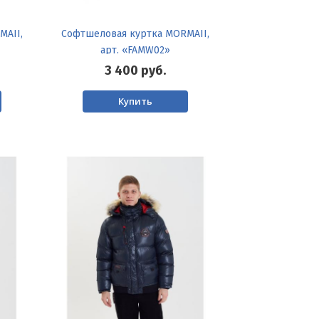
MAII,
Софтшеловая куртка MORMAII,
арт. «FAMW02»
3 400
руб.
Купить