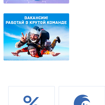
Нумерация
страниц
Under
footer