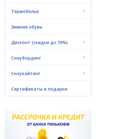
Гидроодежда
Термобелье
Триатлон
Зимняя обувь
Аксессуары
Дисконт (скидки до 70%)
Пончо из флиса
Сноубординг
Водные аттракционы
(надувные)
Сноукайтинг
Батуты
Сертификаты и подарки
Гироскутеры и
электроскейты
Сертификаты и подарки