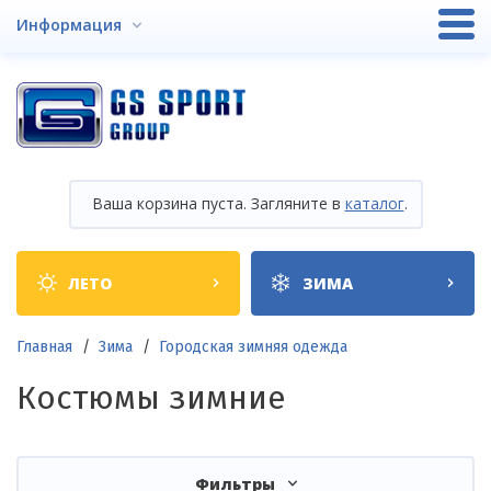
Перейти
Информация
к
основному
содержанию
Ваша корзина пуста. Загляните в
каталог
.
Shop
ЛЕТО
ЗИМА
categories
Строка
Главная
Зима
Городская зимняя одежда
навигации
Костюмы зимние
Фильтры