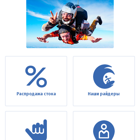
Under
footer
Распродажа стока
Наши райдеры