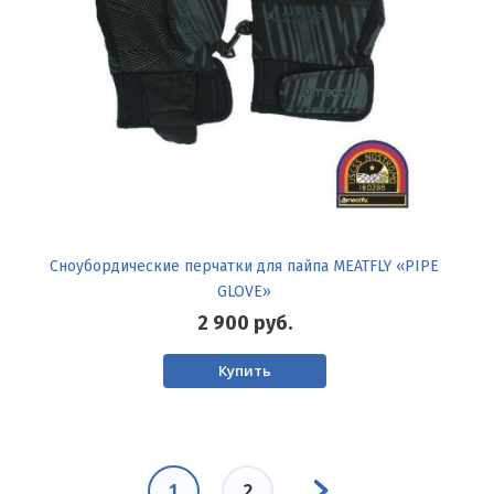
Сноубордические перчатки для пайпа MEATFLY «PIPE
GLOVE»
2 900
руб.
Купить
Нумерация
Следующая
страниц
Текущая
1
Page
2