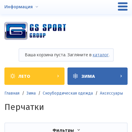
Перейти
Информация
к
основному
содержанию
Ваша корзина пуста. Загляните в
каталог
.
Shop
ЛЕТО
ЗИМА
categories
Строка
Главная
Зима
Сноубордическая одежда
Аксессуары
навигации
Перчатки
Фильтры