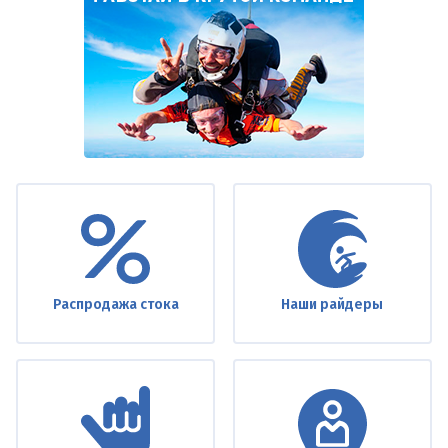
Under
footer
Распродажа стока
Наши райдеры