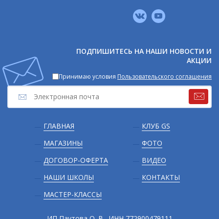
Мы
в
соцсетях
ПОДПИШИТЕСЬ НА НАШИ НОВОСТИ И
АКЦИИ
Принимаю условия
Пользовательского соглашения
Подвал
ГЛАВНАЯ
КЛУБ GS
МАГАЗИНЫ
ФОТО
ДОГОВОР-ОФЕРТА
ВИДЕО
НАШИ ШКОЛЫ
КОНТАКТЫ
МАСТЕР-КЛАССЫ
ИП Паутова О. В., ИНН 772900479111