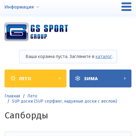
Перейти
Информация
к
основному
содержанию
Ваша корзина пуста. Загляните в
каталог
.
Shop
ЛЕТО
ЗИМА
categories
Строка
Главная
Лето
SUP доски (SUP серфинг, надувные доски с веслом)
навигации
Сапборды