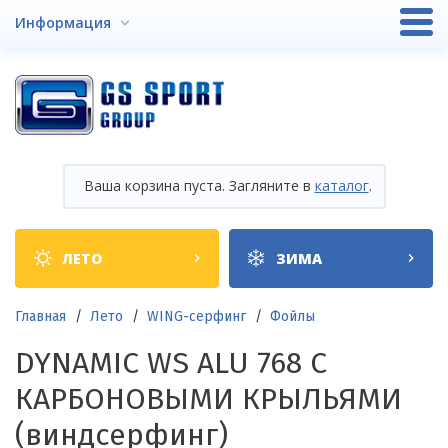
Перейти
Информация
к
основному
содержанию
Ваша корзина пуста. Загляните в
каталог
.
Shop
ЛЕТО
ЗИМА
categories
Строка
Главная
Лето
WING-серфинг
Фойлы
навигации
DYNAMIC WS ALU 768 С
КАРБОНОВЫМИ КРЫЛЬЯМИ
(виндсерфинг)