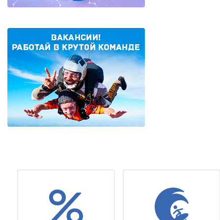
Нумерация
страниц
Under
footer