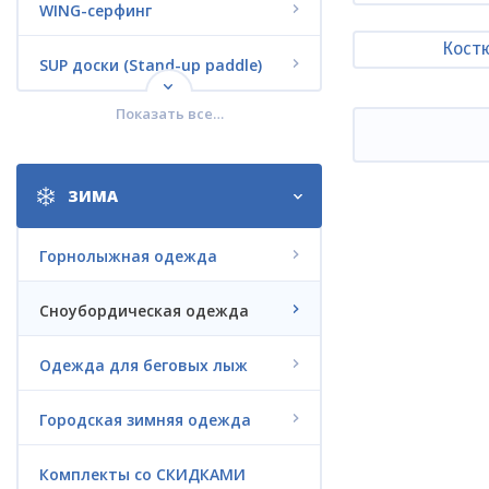
WING-серфинг
Кост
SUP доски (Stand-up paddle)
Показать все…
Кайтсерфинг
Вейкбординг
ЗИМА
Водные лыжи
Горнолыжная одежда
Дайвинг
Сноубордическая одежда
Jet Surf
Одежда для беговых лыж
Электро-серфинг LIFTFOIL
Городская зимняя одежда
Электрофойл G-FOIL
Комплекты со СКИДКАМИ