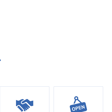
едующая
раница