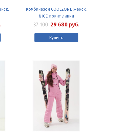
нск.
Комбинезон COOLZONE женск.
NICE принт линии
.
37 100
29 680
руб.
Купить