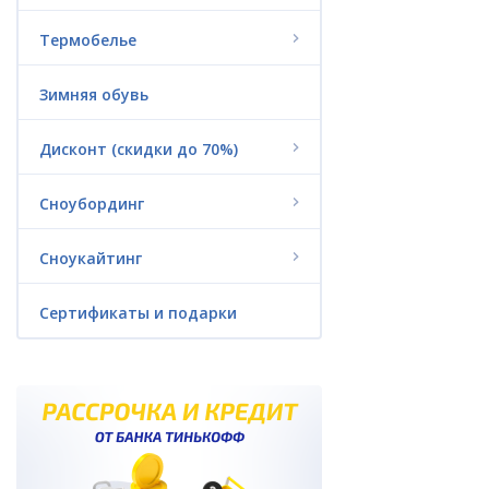
Гидроодежда
Термобелье
Триатлон
Зимняя обувь
Аксессуары
Дисконт (скидки до 70%)
Пончо из флиса
Сноубординг
Водные аттракционы
(надувные)
Сноукайтинг
Батуты
Сертификаты и подарки
Гироскутеры и
электроскейты
Сертификаты и подарки