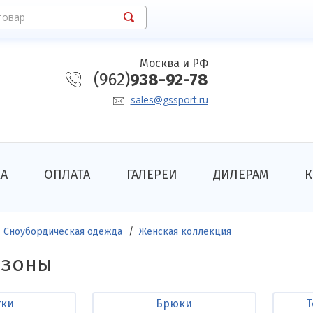
товар
Москва и РФ
(962)
938-92-78
sales@gssport.ru
КА
ОПЛАТА
ГАЛЕРЕИ
ДИЛЕРАМ
К
Сноубордическая одежда
Женская коллекция
езоны
тки
Брюки
Т