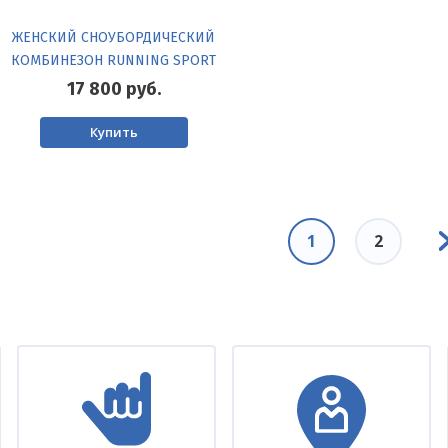
ЖЕНСКИЙ СНОУБОРДИЧЕСКИЙ
КОМБИНЕЗОН RUNNING SPORT
17 800
руб.
Купить
Сл
Текущая
1
Page
2
ст
страница