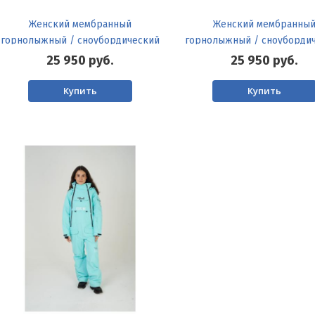
Женский мембранный
Женский мембранны
горнолыжный / сноубордический
горнолыжный / сноуборди
комбинезон Azimut
комбинезон Azimut
25 950
руб.
25 950
руб.
Купить
Купить