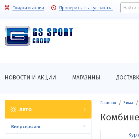
Перейти
Toolbar
Скидки и акции
Проверить статус заказа
Найти 
к
основному
links
содержанию
Основная
НОВОСТИ И АКЦИИ
МАГАЗИНЫ
ДОСТАВ
навигация
Shop
Строка
Главная
Зима
ЛЕТО
categories
навигации
Комбин
Виндсерфинг
Кур