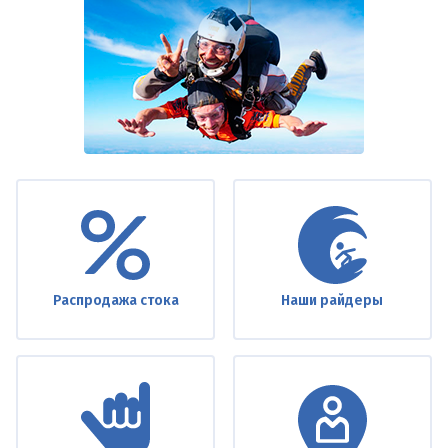
Under
footer
Распродажа стока
Наши райдеры