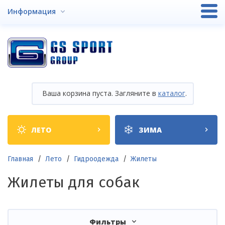
Перейти
Информация
к
основному
содержанию
Ваша корзина пуста. Загляните в
каталог
.
Shop
ЛЕТО
ЗИМА
categories
Строка
Главная
Лето
Гидроодежда
Жилеты
навигации
Жилеты для собак
Фильтры