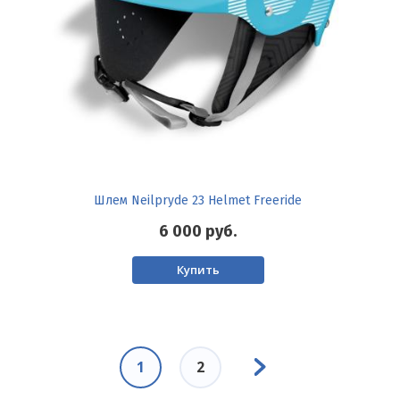
Шлем Neilpryde 23 Helmet Freeride
6 000
руб.
Купить
Нумерация
Следующая
страниц
Текущая
1
Page
2
страница