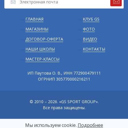
Подвал
ГЛАВНАЯ
КЛУБ GS
МАГАЗИНЫ
ФОТО
ДОГОВОР-ОФЕРТА
ВИДЕО
НАШИ ШКОЛЫ
КОНТАКТЫ
МАСТЕР-КЛАССЫ
ИП Паутова О. В., ИНН 772900479111
ОГРНИП 305770000216211
© 2010 – 2026. «GS SPORT GROUP».
Все права защищены.
Мы используем сооkіе.
Подробнее
Сайт разработали