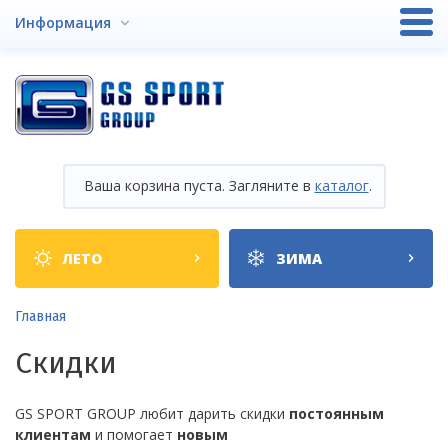
Перейти
Информация
к
основному
содержанию
Ваша корзина пуста. Загляните в
каталог
.
Shop
ЛЕТО
ЗИМА
categories
Строка
Главная
навигации
Скидки
GS SPORT GROUP любит дарить скидки
постоянным
клиентам
и помогает
новым