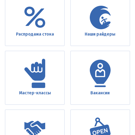
Under
footer
Распродажа стока
Наши райдеры
Мастер-классы
Вакансии