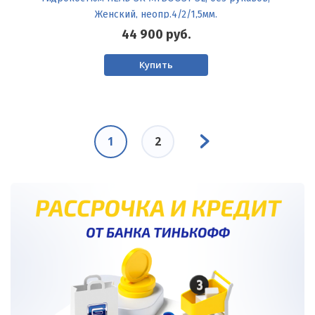
Женский, неопр.4/2/1,5мм.
44 900
руб.
Купить
Нумерация
Следующая
страниц
Текущая
1
Page
2
страница
страница