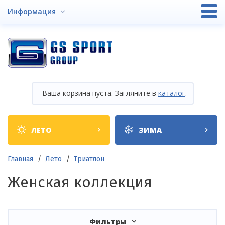
Перейти
Информация
к
основному
содержанию
Ваша корзина пуста. Загляните в
каталог
.
Shop
ЛЕТО
ЗИМА
categories
Строка
Главная
Лето
Триатлон
навигации
Женская коллекция
Фильтры