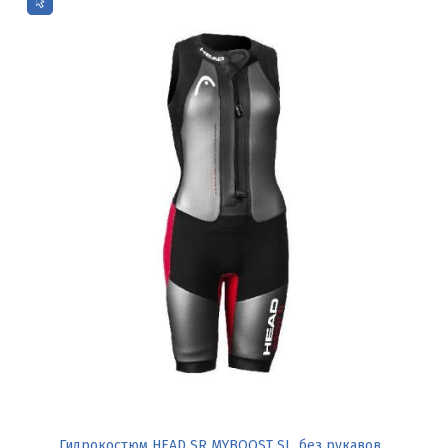
Гидрокостюм HEAD SR MYBOOST SL, без рукавов,