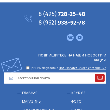
8
(495)
728-25-48
8
(962)
938-92-78
Мы
в
соцсетях
ПОДПИШИТЕСЬ НА НАШИ НОВОСТИ И
АКЦИИ
Принимаю условия
Пользовательского соглашения
Подвал
ГЛАВНАЯ
КЛУБ GS
МАГАЗИНЫ
ФОТО
ДОГОВОР-ОФЕРТА
ВИДЕО