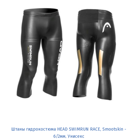
Штаны гидрокостюма HEAD SWIMRUN RACE, Smootskin -
6/2мм, Унисекс