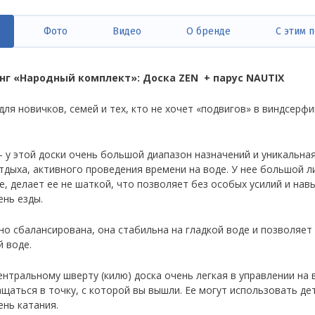
Фото
Видео
О бренде
С этим 
ивная
дка)
г «Народный комплект»: Доска ZEN + парус NAUTIX
ля новичков, семей и тех, кто не хочет «подвигов» в виндсерфи
 у этой доски очень большой диапазон назначений и уникальна
тдыха, активного проведения времени на воде. У нее большой л
де, делает ее не шаткой, что позволяет без особых усилий и на
ень езды.
но сбалансирована, она стабильна на гладкой воде и позволяет
й воде.
нтральному шверту (килю) доска очень легкая в управлении на в
ащаться в точку, с которой вы вышли. Ее могут использовать д
ень катания.