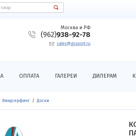
товар
Москва и РФ
(962)
938-92-78
sales@gssport.ru
КА
ОПЛАТА
ГАЛЕРЕИ
ДИЛЕРАМ
К
Виндсерфинг
Доски
К
П