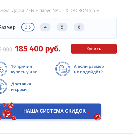
икул
Доска ZEN + парус NAUTIX DACRON 3,5 м
3.5
4
5
6
Размер
185 400
руб.
6 000
10 причин
А если размер
купить у нас
не подойдёт?
Доставка
и сроки
НАША СИСТЕМА СКИДОК