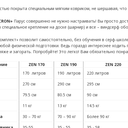
стью покрыта специальным мягким ковриком, не шершавая, что 
CRON»
Парус совершенно не нужно настраивать! Вы просто доста
 специальное крепление на доске (шарнир) и все – виндсерф обо
омплект» позволит самостоятельно, без обучения в серф-школе
любой физической подготовки. Ведь гораздо интереснее ходить п
ляже и загорать. Попробуйте! Это легко! Вам обязательно понра
ние
ZEN 170
ZEN 190
ZEN 220
170 литров
190 литров
220 литров
270 см
290 см
295 см
79.5 см
80.5 см
90 см
11 кг
13 кг
14.5 кг
ра
30 – 70 кг
70 – 90 кг
Более 90 кг
авника
35-55
35 - 55
35 - 58