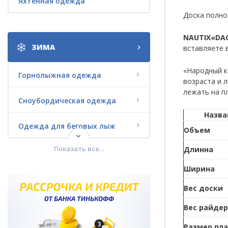
Яхтенная одежда
Доска полно
NAUTIX«DA
ЗИМА
вставляете в
«Народный к
Горнолыжная одежда
возраста и 
лежать на п
Сноубордическая одежда
Назва
Одежда для беговых лыж
Объем
Показать все…
Длинна
Городская зимняя одежда
Ширина
Комплекты со СКИДКАМИ
Вес доски
Термобелье
Вес райде
Размер пл
Зимняя обувь