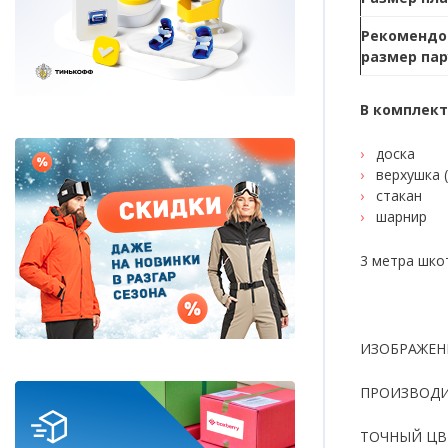
Рекомендо
Дисконт (скидки до 70%)
размер пар
Сноубординг
В комплект
Сноукайтинг
доска
верхушка (
стакан
Сертификаты и подарки
шарнир
3 метра шко
ИЗОБРАЖЕН
ПРОИЗВОДИ
ТОЧНЫЙ ЦВ