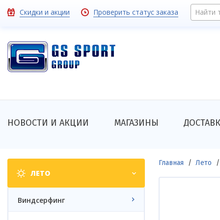
Перейти
Toolbar
Скидки и акции
Проверить статус заказа
Найти 
к
основному
links
содержанию
Основная
НОВОСТИ И АКЦИИ
МАГАЗИНЫ
ДОСТАВ
навигация
Shop
Строка
Главная
Лето
ЛЕТО
categories
навигации
Виндсерфинг