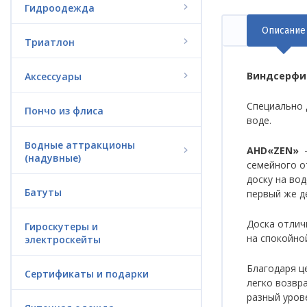
Гидроодежда
Описание
(акт
Триатлон
вкла
Виндсерфин
Аксессуары
Специально д
Пончо из флиса
воде.
Водные аттракционы
AHD«ZEN»
–
(надувные)
семейного о
доску на во
Батуты
первый же д
Доска отлич
Гироскутеры и
на спокойно
электроскейты
Благодаря це
Сертификаты и подарки
легко возвр
разный уров