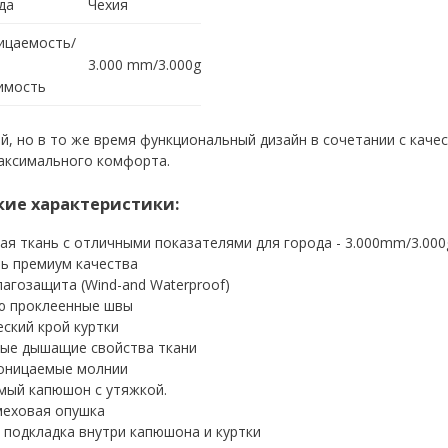
да
Чехия
ицаемость/
3.000 mm/3.000g
имость
ий, но в то же время функциональный дизайн в сочетании с к
максимального комфорта.
кие характеристики:
я ткань с отличными показателями для города - 3.000mm/3.000
ь премиум качества
лагозащита (Wind-and Waterproof)
ю проклеенные швы
ский крой куртки
ые дышащие свойства ткани
оницаемые молнии
мый капюшон с утяжкой.
меховая опушка
подкладка внутри капюшона и куртки