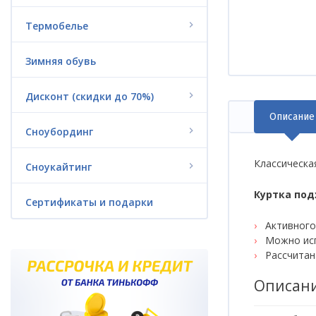
Гидроодежда
Термобелье
Триатлон
Зимняя обувь
Аксессуары
Дисконт (скидки до 70%)
Пончо из флиса
Описание
(акт
Сноубординг
вкла
Водные аттракционы
(надувные)
Классическа
Сноукайтинг
Куртка под
Батуты
Сертификаты и подарки
Активного
Гироскутеры и
Можно исп
электроскейты
Рассчитан
Сертификаты и подарки
Описани