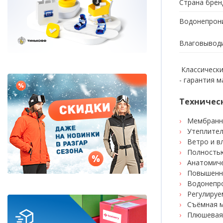
Яхтенная одежда
Страна брен
Водонепрон
Влаговывод
Классическ
- гарантия 
Техничес
Мембранна
Утеплител
Ветро и в
Полность
Анатомиче
Повышенн
Водонепр
Регулируе
Съёмная 
Плюшевая 