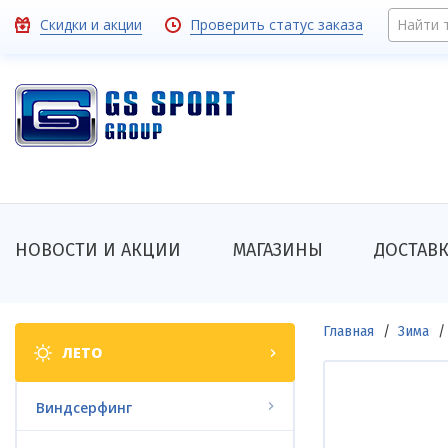
Перейти
Toolbar
Скидки и акции
Проверить статус заказа
Найти 
к
основному
links
содержанию
Основная
НОВОСТИ И АКЦИИ
МАГАЗИНЫ
ДОСТАВ
навигация
Shop
Строка
Главная
Зима
ЛЕТО
categories
навигации
Виндсерфинг