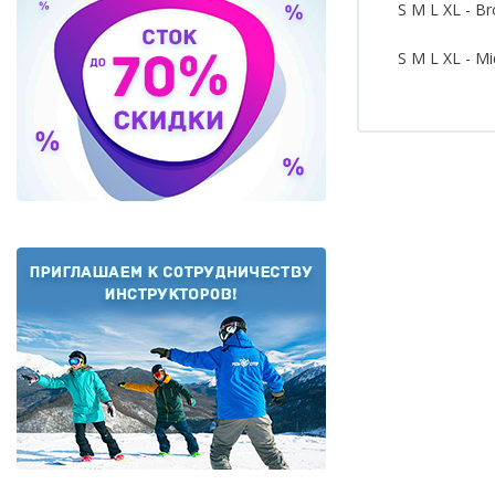
S M L XL - B
S M L XL - M