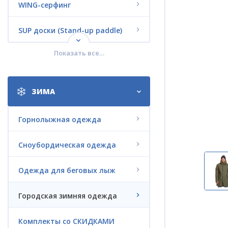
WING-серфинг
SUP доски (Stand-up paddle)
Показать все…
Кайтсерфинг
Вейкбординг
ЗИМА
Водные лыжи
Горнолыжная одежда
Дайвинг
Сноубордическая одежда
Jet Surf
Одежда для беговых лыж
Электро-серфинг LIFTFOIL
Городская зимняя одежда
Электрофойл G-FOIL
Комплекты со СКИДКАМИ