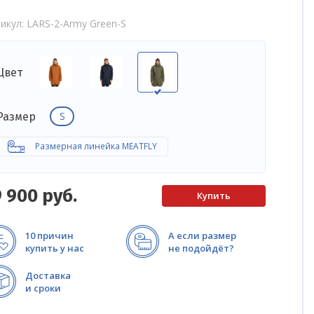
икул
LARS-2-Army Green-S
Цвет
S
Размер
Размерная линейка MEATFLY
9 900
руб.
10 причин
А если размер
купить у нас
не подойдёт?
Доставка
и сроки