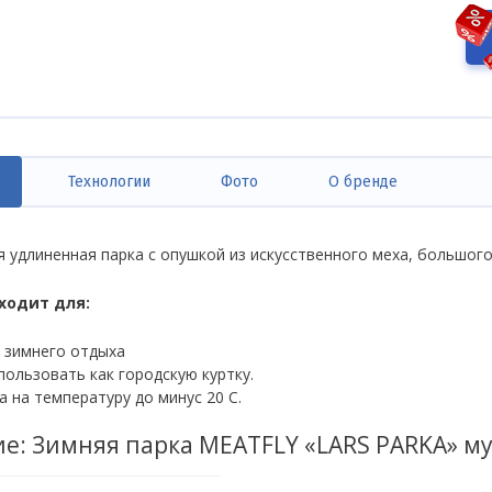
Технологии
Фото
О бренде
ивная
дка)
я удлиненная парка с опушкой из искусственного меха, большо
ходит для:
 зимнего отдыха
ользовать как городскую куртку.
а на температуру до минус 20 С.
е: Зимняя парка MEATFLY «LARS PARKA» м