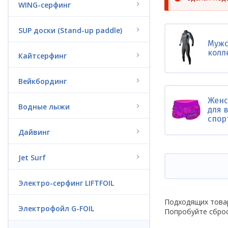
Сообще
WING-серфинг
об
ошибке
SUP доски (Stand-up paddle)
Мужс
колл
Кайтсерфинг
Вейкбординг
Женс
Водные лыжи
для 
спор
Дайвинг
Jet Surf
Электро-серфинг LIFTFOIL
Подходящих това
Электрофойл G-FOIL
Попробуйте сброс