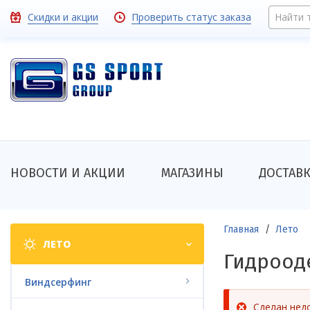
Перейти
Toolbar
Скидки и акции
Проверить статус заказа
Найти 
к
основному
links
содержанию
Основная
НОВОСТИ И АКЦИИ
МАГАЗИНЫ
ДОСТАВ
навигация
Shop
Строка
Главная
Лето
ЛЕТО
categories
навигации
Гидроод
Виндсерфинг
Сделан нед