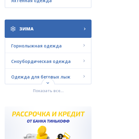
Яхтенная одежда
ЗИМА
Горнолыжная одежда
Сноубордическая одежда
Одежда для беговых лыж
Показать все…
Городская зимняя одежда
Комплекты со СКИДКАМИ
Термобелье
Зимняя обувь