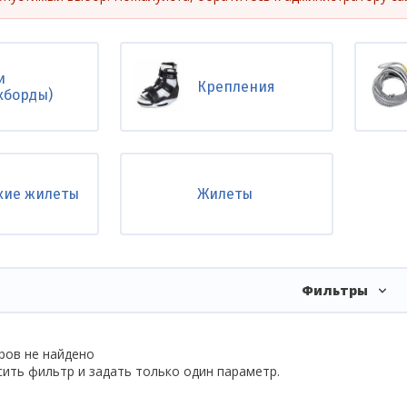
ние
и
Крепления
кборды)
кие жилеты
Жилеты
Фильтры
ров не найдено
ить фильтр и задать только один параметр.