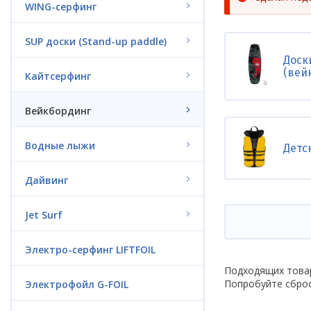
Сообще
WING-серфинг
об
ошибке
SUP доски (Stand-up paddle)
Доск
(вей
Кайтсерфинг
Вейкбординг
Водные лыжи
Детс
Дайвинг
Jet Surf
Электро-серфинг LIFTFOIL
Подходящих това
Попробуйте сброс
Электрофойл G-FOIL