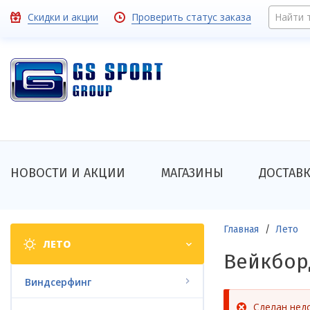
Перейти
Toolbar
Скидки и акции
Проверить статус заказа
Найти 
к
основному
links
содержанию
Основная
НОВОСТИ И АКЦИИ
МАГАЗИНЫ
ДОСТАВ
навигация
Shop
Строка
Главная
Лето
ЛЕТО
categories
навигации
Вейкбор
Виндсерфинг
Сделан нед