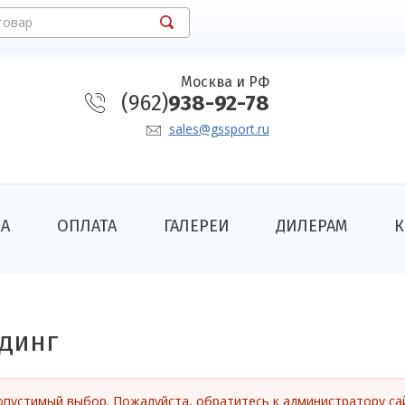
товар
Москва и РФ
(962)
938-92-78
sales@gssport.ru
КА
ОПЛАТА
ГАЛЕРЕИ
ДИЛЕРАМ
К
динг
опустимый выбор. Пожалуйста, обратитесь к администратору са