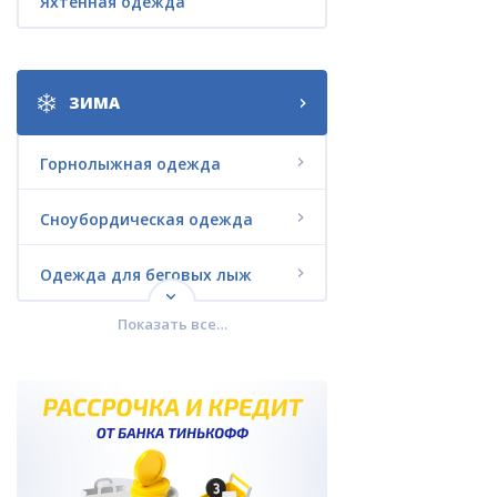
Яхтенная одежда
ЗИМА
Горнолыжная одежда
Сноубордическая одежда
Одежда для беговых лыж
Показать все…
Городская зимняя одежда
Комплекты со СКИДКАМИ
Термобелье
Зимняя обувь