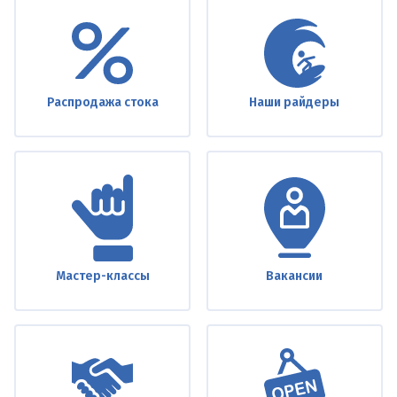
Under
footer
Распродажа стока
Наши райдеры
Мастер-классы
Вакансии