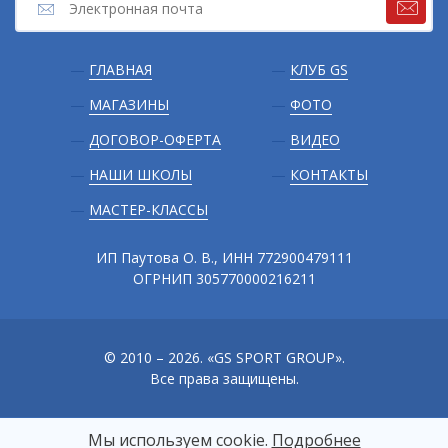
Подвал
ГЛАВНАЯ
КЛУБ GS
МАГАЗИНЫ
ФОТО
ДОГОВОР-ОФЕРТА
ВИДЕО
НАШИ ШКОЛЫ
КОНТАКТЫ
МАСТЕР-КЛАССЫ
ИП Паутова О. В., ИНН 772900479111
ОГРНИП 305770000216211
© 2010 – 2026. «GS SPORT GROUP».
Все права защищены.
Мы используем сооkіе.
Подробнее
Сайт разработали