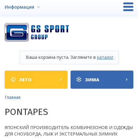
Перейти
Информация
к
основному
содержанию
Ваша корзина пуста. Загляните в
каталог
.
Shop
ЛЕТО
ЗИМА
categories
Строка
Главная
навигации
PONTAPES
ЯПОНСКИЙ ПРОИЗВОДИТЕЛЬ КОМБИНЕЗОНОВ И ОДЕЖДЫ
ДЛЯ СНОУБОРДА, ЛЫЖ И ЭКСТЕРМАЛЬНЫХ ЗИМНИХ