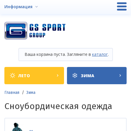
Перейти
Информация
к
основному
содержанию
Ваша корзина пуста. Загляните в
каталог
.
Shop
ЛЕТО
ЗИМА
categories
Строка
Главная
Зима
навигации
Сноубордическая одежда