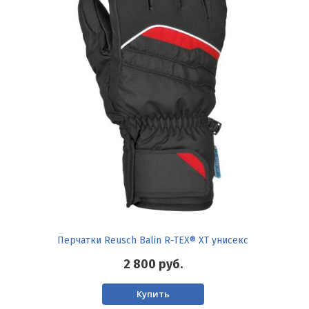
Перчатки Reusch Balin R-TEX® XT унисекс
2 800
руб.
Купить