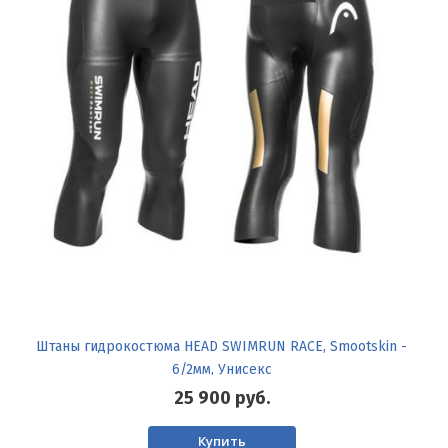
Штаны гидрокостюма HEAD SWIMRUN RACE, Smootskin -
6/2мм, Унисекс
25 900
руб.
Купить