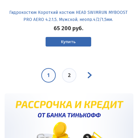
Гидрокостюм Короткий костюм HEAD SWIMRUN MYBOOST
PRO AERO 4.2.1,5, Мужской, неопр.4/2/1,5мм.
65 200
руб.
Купить
Нумерация
Следующая
страниц
Текущая
1
Page
2
страница
страница