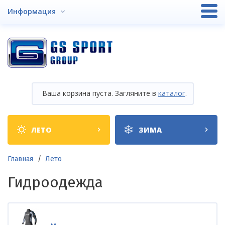
Перейти
Информация
к
основному
содержанию
Ваша корзина пуста. Загляните в
каталог
.
Shop
ЛЕТО
ЗИМА
categories
Строка
Главная
Лето
навигации
Гидроодежда