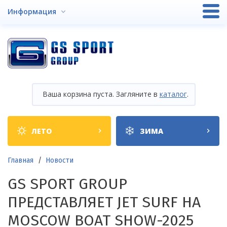
Перейти
Информация
к
основному
содержанию
Ваша корзина пуста. Загляните в
каталог
.
Shop
ЛЕТО
ЗИМА
categories
Строка
Главная
Новости
навигации
GS SPORT GROUP
ПРЕДСТАВЛЯЕТ JET SURF НА
MOSCOW BOAT SHOW-2025