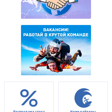
Under
footer
Распродажа стока
Наши райдеры