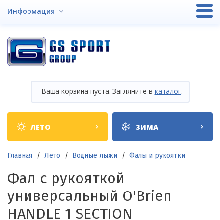
Перейти
Информация
к
основному
содержанию
Ваша корзина пуста. Загляните в
каталог
.
Shop
ЛЕТО
ЗИМА
categories
Строка
Главная
Лето
Водные лыжи
Фалы и рукоятки
навигации
Фал с рукояткой
универсальный O'Brien
HANDLE 1 SECTION