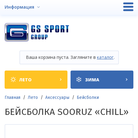
Перейти
Информация
к
основному
содержанию
Ваша корзина пуста. Загляните в
каталог
.
Shop
ЛЕТО
ЗИМА
categories
Строка
Главная
Лето
Аксессуары
Бейсболки
навигации
БЕЙСБОЛКА SOORUZ «CHILL»