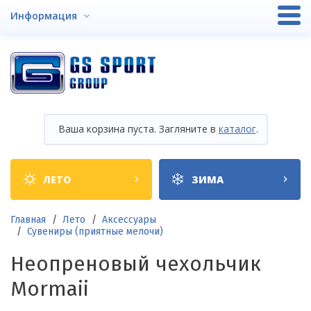
Перейти
Информация
к
основному
содержанию
Ваша корзина пуста. Загляните в
каталог
.
Shop
ЛЕТО
ЗИМА
categories
Строка
Главная
Лето
Аксессуары
Сувениры (приятные мелочи)
навигации
Неопреновый чехольчик
Mormaii