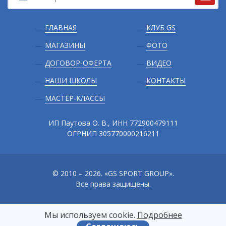
Подвал
ГЛАВНАЯ
КЛУБ GS
МАГАЗИНЫ
ФОТО
ДОГОВОР-ОФЕРТА
ВИДЕО
НАШИ ШКОЛЫ
КОНТАКТЫ
МАСТЕР-КЛАССЫ
ИП Паутова О. В., ИНН 772900479111
ОГРНИП 305770000216211
© 2010 – 2026. «GS SPORT GROUP».
Все права защищены.
Мы используем сооkіе.
Подробнее
Сайт разработали