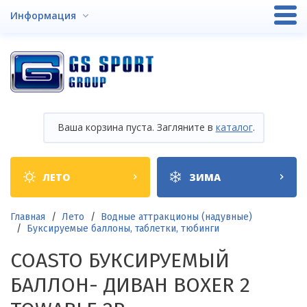
Перейти
Информация
к
основному
содержанию
Ваша корзина пуста. Загляните в
каталог
.
Shop
ЛЕТО
ЗИМА
categories
Строка
Главная
Лето
Водные аттракционы (надувные)
Буксируемые баллоны, таблетки, тюбинги
навигации
COASTO БУКСИРУЕМЫЙ
БАЛЛОН- ДИВАН BOXER 2