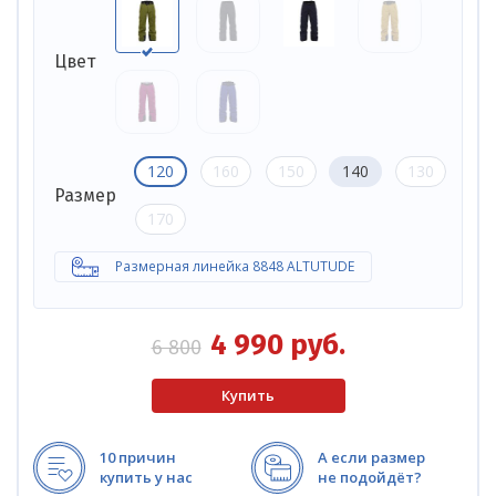
Цвет
120
160
150
140
130
Размер
170
Размерная линейка 8848 ALTUTUDE
4 990
руб.
6 800
10 причин
А если размер
купить у нас
не подойдёт?