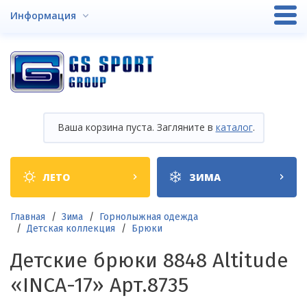
Перейти
Информация
к
основному
содержанию
Ваша корзина пуста. Загляните в
каталог
.
Shop
ЛЕТО
ЗИМА
categories
Строка
Главная
Зима
Горнолыжная одежда
Детская коллекция
Брюки
навигации
Детские брюки 8848 Altitude
«INCA-17» Арт.8735