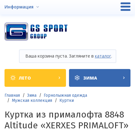
Перейти
Информация
к
основному
содержанию
Ваша корзина пуста. Загляните в
каталог
.
Shop
ЛЕТО
ЗИМА
categories
Строка
Главная
Зима
Горнолыжная одежда
Мужская коллекция
Куртки
навигации
Куртка из прималофта 8848
Altitude «XERXES PRIMALOFT»